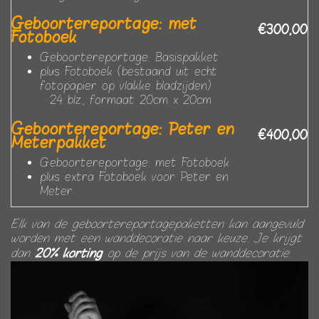
Geboortereportage: met
€300,00
Fotoboek
Geboortereportage: Basispakket
plus Fotoboek (bestaand uit echt
fotopapier op vlakke bladzijden)
24 blz., formaat 20cm x 20cm
Geboortereportage: Peter en
€400,00
Meterpakket
Geboortereportage: met Fotoboek
plus extra Fotoboek voor Peter en
Meter
Elk van de geboortereportagepaketten kan aangevuld
worden met een wanddecoratie naar keuze. Je krijgt
20% korting
dan
op de prijs van de wanddecoratie.