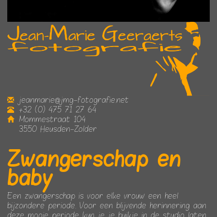
jeanmarie@jmg-fotografie.net
+32 (0) 475 71 27 64
Mommestraat 104
3550 Heusden-Zolder
Zwangerschap en
baby
Een zwangerschap is voor elke vrouw een heel
bijzondere periode. Voor een blijvende herinnering aan
deze mooie periode kun je je buikje in de studio laten